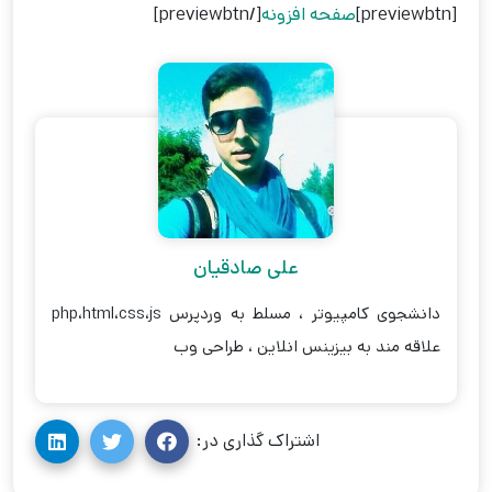
[previewbtn]
صفحه افزونه
[/previewbtn]
علی صادقیان
دانشجوی کامپیوتر ، مسلط به وردپرس php،html،css،js
علاقه مند به بیزینس انلاین ، طراحی وب
اشتراک گذاری در: