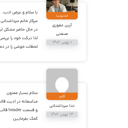
با سلام و عرض ادب،
مدیریت
سرکار خانم سرداشتانی 
آرین غفوری
در حال حاضر مشکل لین
صنعتی
لذا تیکت خود را بررسی 
1 بهمن 1402
لحظات خوشی را در دمو 
سلام بسیار ممنون
کاربر
متاسفانه در ادیت قال
ندا سرداشتانی
13 بهمن 1402
کمک بفرمایین