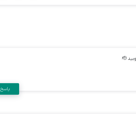
ید 🫡
پاسخ