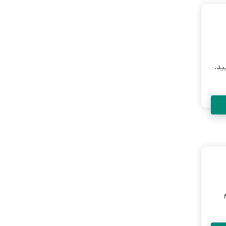
ید.
یشم