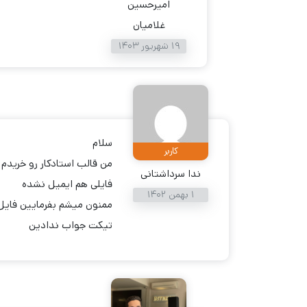
امیرحسین
غلامیان
19 شهریور 1403
سلام
کاربر
من قالب استادکار رو خریدم 
ندا سرداشتانی
فایلی هم ایمیل نشده
1 بهمن 1402
ممنون میشم بفرمایین فایل 
تیکت جواب ندادین