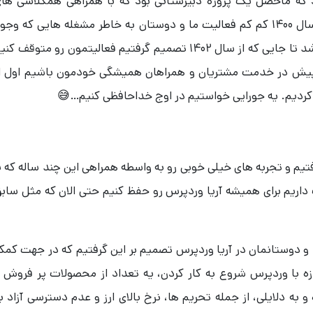
ریا وردپرس از شهریور ماه 1395 بود که ماحصل یک پروژه دبیرستانی بود که با همراهی همکلاسی ها
قدیمی و دوستان سال ها ادامه دار بود. از سال 1400 کم کم فعالیت ما و دوستان به خاطر مشغله هایی که وج
داشت و شرایطی که بوده کمتر و کم رنگ تر شد تا جایی که از سال 1402 تصمیم گرفتیم فعالیتمون رو متوقف ک
 پیش در خدمت مشتریان و همراهان همیشگی خودمون باشیم اول ا
ردیم. یه جورایی خواستیم در اوج خداحافظی کنیم…😅
فتیم و تجربه های خیلی خوبی رو به واسطه همراهی این چند ساله که ب
اریم برای همیشه آریا وردپرس رو حفظ کنیم حتی الان که مثل ساب
ما و دوستانمان در آریا وردپرس تصمیم بر این گرفتیم که در جهت کم
ه با وردپرس شروع به کار کردن، یه تعداد از محصولات پر فروش 
ه دلایلی، از جمله تحریم ها، نرخ بالای ارز و عدم دسترسی آزاد ب