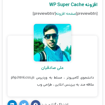
افزونه WP Super Cache
[previewbtn]
صفحه افزونه
[/previewbtn]
علی صادقیان
دانشجوی کامپیوتر ، مسلط به وردپرس php،html،css،js
علاقه مند به بیزینس انلاین ، طراحی وب
اشتراک گذاری در: