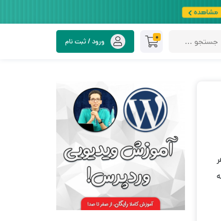
0
ورود / ثبت نام
ر
ه