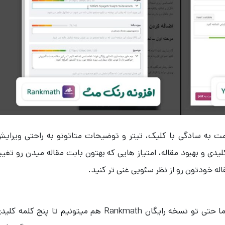
 به سادگی با کلیک، تیتر و توضیحات متاتونو به راحتی ویرای
لیدی و بهبود مقاله، امتیاز هایی که بهتون بابت مقاله میدن رو تغیی
له خودتون رو از نظر سئویی غنی تر کنید.
قابلیت بعدی کلمه کلیدی کانونی هست که ما حتی تو نسخه رایگان Rankmath هم میتونیم تا پنج کلمه ک