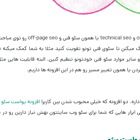
خب طبیعتا اینم میدونید که ما on-page seo و technical seo یا همون سئو فنی و off-page seo رو 
ک میکنن تا سئوی فنی تونو تقویت کنید مثلا به شما کمک میکنه ت
ت meta، کلمه کلیدی و سایر موارد سئو فنی خودتونو تنظیم کنین. البته قابلیت هایی مث
ن یا همون تغییر مسیر رو هم در این افزونه ها داریم.
داره. دو افزونه که خیلی محبوب شدن بین کاربرا
افزونه یواست سئو
و
 ابزار هایی که شما برای سئو وب سایتتون بهش نیاز دارین رو در ب
یواست سئو