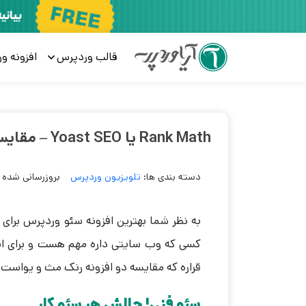
قالب وردپرس
افزونه و
Rank Math یا Yoast SEO – مقایسه دو افزونه سئو محبوب + بررسی ویدیویی
دسته بندی ها:
تلویزیون وردپرس
بروزرسانی شده در 3 سال
به نظر شما بهترین افزونه سئو وردپرس برای
کسی که وب سایتی داره مهم هست و برای این
قراره که مقایسه دو افزونه رنک مث و یواست 
سئو فنی! چالش هر سئو کار