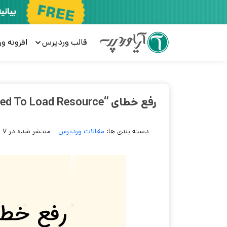
قالب وردپرس
افزونه و
رفع خطای “Failed To Load Resource” در وردپرس
دسته بندی ها:
مقالات وردپرس
منتشر شده در 7 سال پیش