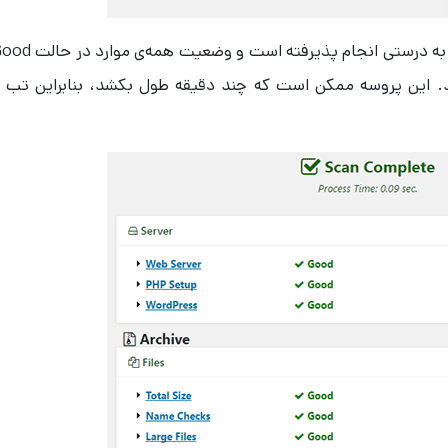
مطمئن شوید که که تمامی نتایج اسکن شما به درستی انجام پذیرفته است و وضعیت همه
 دکمه‌ی Build کلیک کنید. این پروسه ممکن است که چند دقیقه طول بکشد، بنابراین تب ر