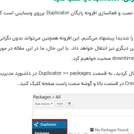
اولین کاری که در این قدم باید انجام دهید، نصب و فعالسازی افزونه رایگان Duplicator برروی وبسایتی ا
ما آن را شدیدا پیشنهاد می‌کنیم. این افزونه همچنین می‌تواند بدون نگرانی
یگری نیز انتقال خواهد داد. با این حال، ما در این مقاله در مور
بعد از اینکه افزونه Duplicator را نصب و فعال کردید، به قسمت Duplicator >> packages در داشبورد 