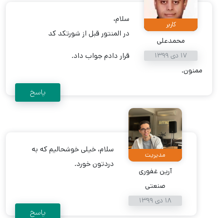
سلام،
کاربر
در المنتور قبل از شورتکد کد
محمدعلی
17 دی 1399
قرار دادم جواب داد.
ممنون.
پاسخ
سلام، خیلی خوشحالیم که به
مدیریت
دردتون خورد.
آرین غفوری
صنعتی
18 دی 1399
پاسخ