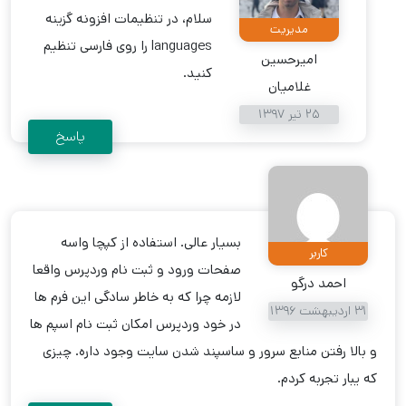
سلام، در تنظیمات افزونه گزینه
مدیریت
languages را روی فارسی تنظیم
امیرحسین
کنید.
غلامیان
25 تیر 1397
پاسخ
بسیار عالی. استفاده از کپچا واسه
کاربر
صفحات ورود و ثبت نام وردپرس واقعا
احمد درگو
لازمه چرا که به خاطر سادگی این فرم ها
31 اردیبهشت 1396
در خود وردپرس امکان ثبت نام اسپم ها
و بالا رفتن منابع سرور و ساسپند شدن سایت وجود داره. چیزی
که یبار تجربه کردم.