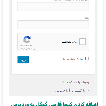
اضافه کردن کپچا فارسی گوگل به وردپرس