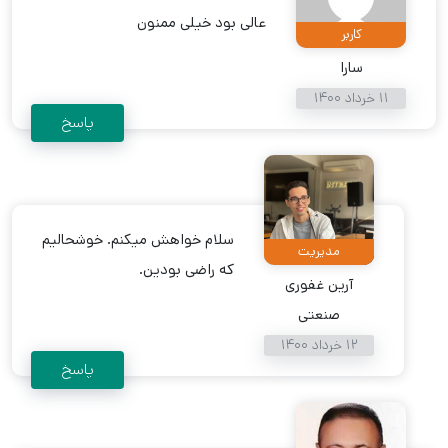
عالی بود خیلی ممنون
کاربر
سارا
11 خرداد 1400
پاسخ
سلام خواهش میکنم. خوشحالیم
مدیریت
که راضی بودین.
آرین غفوری
صنعتی
12 خرداد 1400
پاسخ