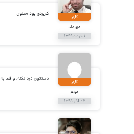
کاربردی بود ممنون
کاربر
مهرداد
1 خرداد 1399
دستتون درد نکنه. واقعا به 
کاربر
مریم
24 آذر 1398