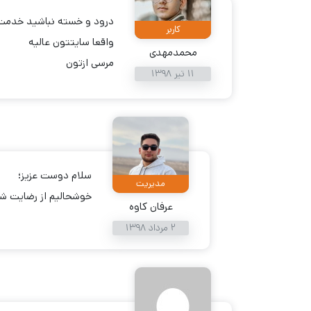
درود و خسته نباشید خدمت 
کاربر
واقعا سایتتون عالیه
محمدمهدی
مرسی ازتون
11 تیر 1398
سلام دوست عزیز؛
مدیریت
خوشحالیم از رضایت شم
عرفان کاوه
2 مرداد 1398